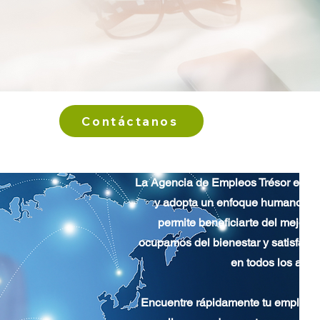
Contáctanos
La Agencia de Empleos Trésor es ex
y adopta un enfoque humano y p
permite beneficiarte del mejor s
ocupamos del bienestar y satisfacci
en todos los aspe
Encuentre rápidamente tu empleo i