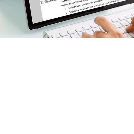
perta en diversas áreas
ersonalizado que te
ervicio posible. Nos
ón de nuestros clientes
ctos.
deal accediendo a una