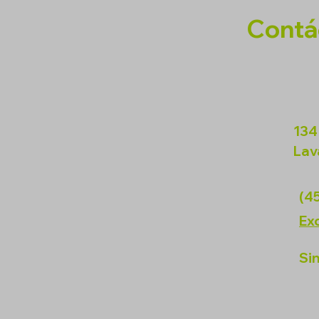
Contá
134
Lav
(4
Exc
Si