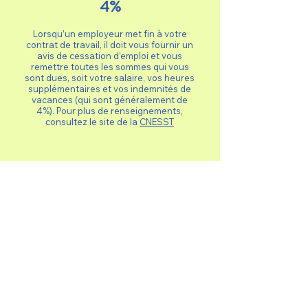
4%
Lorsqu’un employeur met fin à votre
contrat de travail, il doit vous fournir un
avis de cessation d’emploi et vous
remettre toutes les sommes qui vous
sont dues, soit votre salaire, vos heures
supplémentaires et vos indemnités de
vacances (qui sont généralement de
4%). Pour plus de renseignements,
consultez le site de la
CNESST
CNESST
La Commission des normes, de l’équité,
de la santé et de la sécurité du travail
(CNESST) est l’organisme québécois
chargé de la gestion du régime
québécois de santé et de sécurité du
travail. C’est la CNESST qui assure les
travailleurs québécois s’ils sont victimes
d’un accident ou d’une maladie liés à